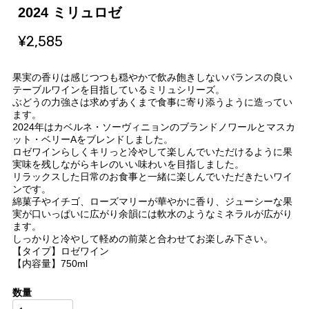
2024 ミリュロゼ
¥2,585
果実の香りは感じつつも穏やかで飲み飽きしないバランスの良い
テーブルワインを目指しているミリュシリーズ。
ぶどうの力強さは求めずあくまで食事に寄り添うように造ってい
ます。
2024年はカベルネ・ソーヴィニョンのブランドノワールとマスカ
ット・ベリーAをブレンドしました。
ロゼワインらしくキリっと冷やして楽しんでいただけるように果
実味を残しながらキレのいい味わいを目指しました。
リラックスした日常のお食事と一緒に楽しんでいただきたいワイ
ンです。
綿菓子やイチゴ、ローズマリーが華やかに香り、ジューシーな果
実が口いっぱいに広がり余韻には軟水のようなミネラルが広がり
ます。
しっかりと冷やして軽めの前菜と合わせてお楽しみ下さい。
【タイプ】ロゼワイン
【内容量】750ml
数量