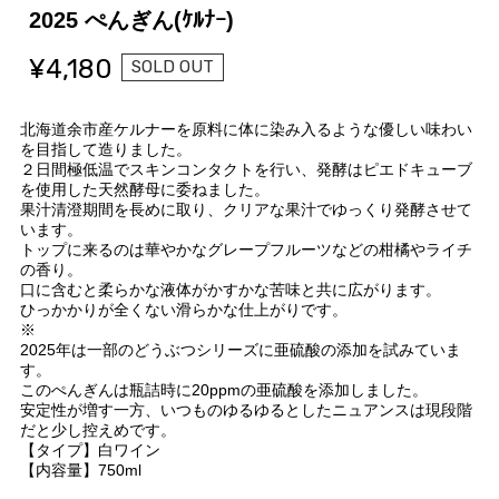
2025 ぺんぎん(ｹﾙﾅｰ)
¥4,180
SOLD OUT
北海道余市産ケルナーを原料に体に染み入るような優しい味わい
を目指して造りました。
２日間極低温でスキンコンタクトを行い、発酵はピエドキューブ
を使用した天然酵母に委ねました。
果汁清澄期間を長めに取り、クリアな果汁でゆっくり発酵させて
います。
トップに来るのは華やかなグレープフルーツなどの柑橘やライチ
の香り。
口に含むと柔らかな液体がかすかな苦味と共に広がります。
ひっかかりが全くない滑らかな仕上がりです。
※
2025年は一部のどうぶつシリーズに亜硫酸の添加を試みていま
す。
このぺんぎんは瓶詰時に20ppmの亜硫酸を添加しました。
安定性が増す一方、いつものゆるゆるとしたニュアンスは現段階
だと少し控えめです。
【タイプ】白ワイン
【内容量】750ml